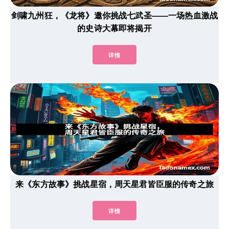
剑啸九州狂，《龙将》邀你挑战七武圣——一场热血激战
的史诗大幕即将揭开
详情
来《东方故事》挑战星宿，周天星君皆臣服的传奇之旅
详情